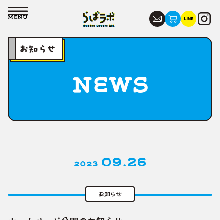
お問い合わ
らばラボ R
ONELI
公
MENU
お知らせ
NEWS
09.26
2023
お知らせ